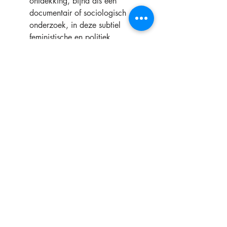
ontdekking, bijna als een 
documentair of sociologisch 
onderzoek, in deze subtiel 
feministische en politiek 
geëngageerde film.
Recente blogposts
Alles weergeven