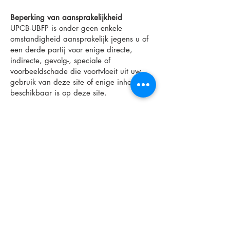
Beperking van aansprakelijkheid
UPCB-UBFP is onder geen enkele
omstandigheid aansprakelijk jegens u of
een derde partij voor enige directe,
indirecte, gevolg-, speciale of
voorbeeldschade die voortvloeit uit uw
gebruik van deze site of enige inhoud die
beschikbaar is op deze site.
Wijziging van de Voorwaarden
UPCB-UBFP behoudt zich het recht voor
om deze gebruiksvoorwaarden op elk
moment te wijzigen, en dergelijke
wijzigingen worden van kracht zodra ze
op deze site worden geplaatst. Het is uw
verantwoordelijkheid om deze
voorwaarden regelmatig te raadplegen,
zodat u van eventuele wijzigingen op de
hoogte bent.