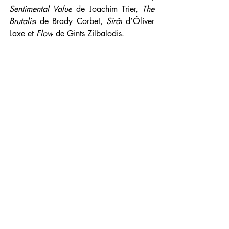
Sentimental Value
 de Joachim Trier, 
The 
Brutalist
 de Brady Corbet, 
Sirât
 d’Óliver 
Laxe et 
Flow
 de Gints Zilbalodis.