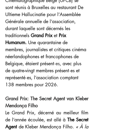
Cinématographique Belge (UPCB) se 
sont réunis à Bruxelles au restaurant De 
Ultieme Hallucinatie pour l’Assemblée 
Générale annuelle de l’association, 
durant laquelle sont décernés les 
traditionnels
 Grand Prix 
et 
Prix 
Humanum.
 Une quarantaine de 
membres, journalistes et critiques cinéma 
néerlandophones et francophones de 
Belgique, étaient présent
·es
, avec plus 
de quatre-vingt membres présent
·
es et 
représenté
·
es, l’association comptant 
138 membres pour 2026.
Grand Prix: The Secret Agent van Kleber 
Mendonça Filho
Le Grand Prix, décerné au meilleur film 
de l’année écoulée, est allé à 
The Secret 
Agent
 de Kleber Mendonça Filho. 
« À la 