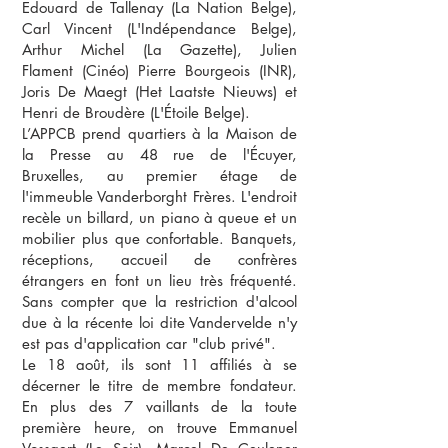
Edouard de Tallenay (La Nation Belge),
Carl Vincent (L'Indépendance Belge),
Arthur Michel (La Gazette), Julien
Flament (Cinéo) Pierre Bourgeois (INR),
Joris De Maegt (Het Laatste Nieuws) et
Henri de Broudère (L'Étoile Belge).
L’APPCB prend quartiers à la Maison de
la Presse au 48 rue de l'Écuyer,
Bruxelles, au premier étage de
l'immeuble Vanderborght Frères. L'endroit
recèle un billard, un piano à queue et un
mobilier plus que confortable. Banquets,
réceptions, accueil de confrères
étrangers en font un lieu très fréquenté.
Sans compter que la restriction d'alcool
due à la récente loi dite Vandervelde n'y
est pas d'application car "club privé".
Le 18 août, ils sont 11 affiliés à se
décerner le titre de membre fondateur.
En plus des 7 vaillants de la toute
première heure, on trouve Emmanuel