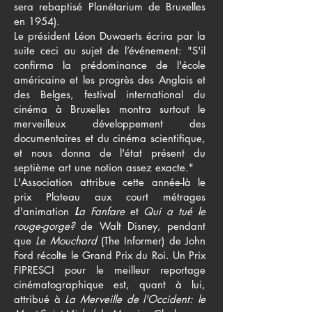
sera rebaptisé Planétarium de Bruxelles
en 1954).
Le président Léon Duwaerts écrira par la
suite ceci au sujet de l’événement: "S'il
confirma la prédominance de l'école
américaine et les progrès des Anglais et
des Belges, festival international du
cinéma à Bruxelles montra surtout le
merveilleux développement des
documentaires et du cinéma scientifique,
et nous donna de l'état présent du
septième art une notion assez exacte."
L'Association attribue cette année-là le
prix Plateau aux court métrages
d'animation
L
a Fanfare
et
Qui a tué le
rouge-gorge?
de Walt Disney, pendant
que
Le
Mouchard
(The Informer) de John
Ford récolte le Grand Prix du Roi. Un Prix
FIPRESCI pour le meilleur reportage
cinématographique est, quant à lui,
attribué à
La Merveille de l'Occident: le