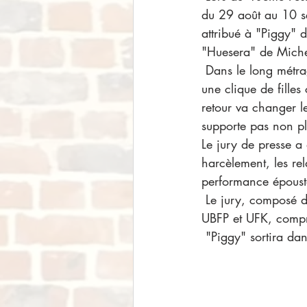
du 29 août au 10 se
attribué à "Piggy" 
"Huesera" de Miche
 Dans le long métrage "Piggy", une adolescente en surpoids est sévèrement malmenée par 
une clique de fille
retour va changer le
supporte pas non pl
Le jury de presse a
harcèlement, les rel
performance épousto
 Le jury, composé de trois membres réunis par les associations de presse cinématographique 
UBFP et UFK, compre
 "Piggy" sortira da