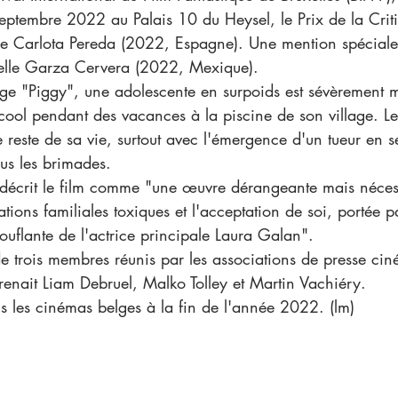
ptembre 2022 au Palais 10 du Heysel, le Prix de la Criti
de Carlota Pereda (2022, Espagne). Une mention spéciale 
lle Garza Cervera (2022, Mexique). 
s cool pendant des vacances à la piscine de son village. 
 reste de sa vie, surtout avec l'émergence d'un tueur en s
us les brimades.
 décrit le film comme "une œuvre dérangeante mais nécess
ations familiales toxiques et l'acceptation de soi, portée p
uflante de l'actrice principale Laura Galan". 
nait Liam Debruel, Malko Tolley et Martin Vachiéry.
ns les cinémas belges à la fin de l'année 2022. (lm)