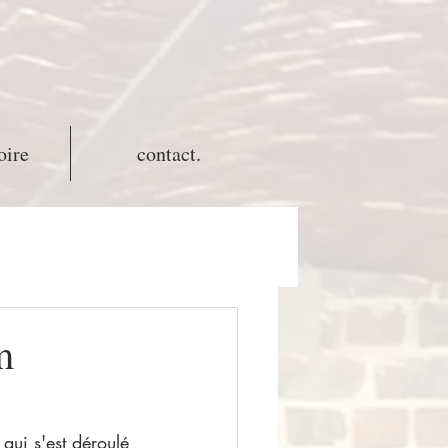
oire
contact.
m