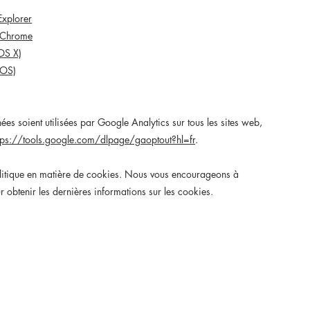
Explorer
 Chrome
OS X)
iOS)
es soient utilisées par Google Analytics sur tous les sites web,
tps://tools.google.com/dlpage/gaoptout?hl=fr
.
politique en matière de cookies. Nous vous encourageons à
r obtenir les dernières informations sur les cookies.
Politique en matière de cookies
Politique de confidentialité